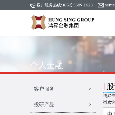
客户服务热线: (852) 3589 1623
settl
个人金融
|
股
客户服务
>
鸿昇专
出更快
投研产品
>
中国