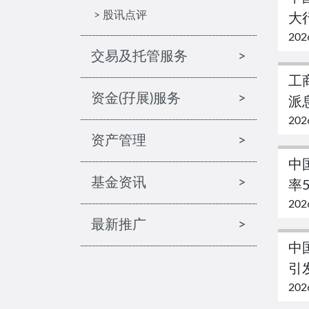
> 股讯点评
大行
202
交易及托管服务
>
工商
资金(孖展)服务
>
派息
202
资产管理
>
中国
基金资讯
>
率5
202
最新推广
>
中
引
202