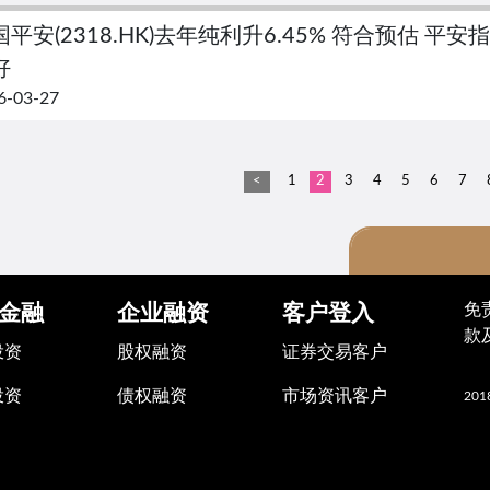
国平安(2318.HK)去年纯利升6.45% 符合预估 
好
6-03-27
<
1
2
3
4
5
6
7
重要
免
金融
企业融资
客户登入
款
投资
股权融资
证券交易客户
有关恶劣天气
参考香港交易所于
投资
债权融资
市场资讯客户
2018
产品市场维持恶
咨询总结，
该措