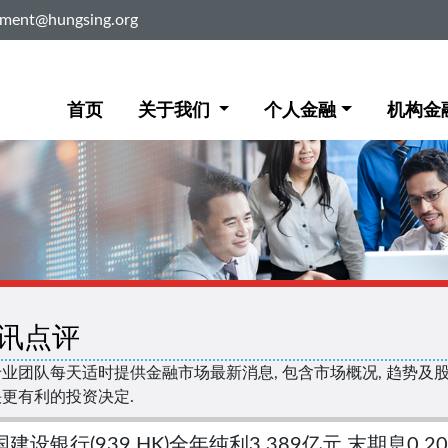
ement@hungsing.org
首页
关于我们
个人金融
机构金
讯点评
业团队每天适时提供金融市场最新消息, 包含市场概况, 趋势及股票
更有利的投资决定.
建设银行(939.HK)全年纯利3,389亿元 末期息0.2