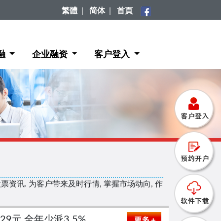
繁體
|
简体
|
首頁
融
企业融资
客户登入
资讯. 为客户带来及时行情, 掌握市场动向, 作
029元 全年少派3.5%