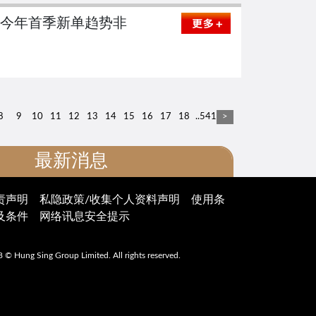
平安指今年首季新单趋势非
8
9
10
11
12
13
14
15
16
17
18
..541
>
最新消息
通告
最新推广
责声明
私隐政策/收集个人资料声明
使用条
及条件
网络讯息安全提示
下维持交易的通知
 2024 年 6 月 18 日发布的香港证券及衍生
 © Hung Sing Group Limited. All rights reserved.
劣天气下交易的
施将于
2024
年
9
月
23
日开始实行
。