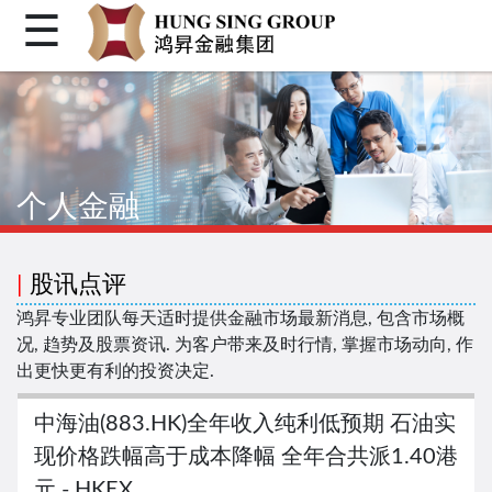
☰
首页
关于我们
个人金融
个人金融
机构金融
企业融资
|
股讯点评
客户登入
鸿昇专业团队每天适时提供金融市场最新消息, 包含市场概
况, 趋势及股票资讯. 为客户带来及时行情, 掌握市场动向, 作
繁体
出更快更有利的投资决定.
简体
中海油(883.HK)全年收入纯利低预期 石油实
Facebook
现价格跌幅高于成本降幅 全年合共派1.40港
元 - HKEX