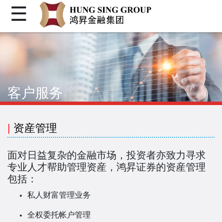
☰
首页
关于我们
个人金融
客户服务
机构金融
企业融资
|
资産管理
客户登入
面对日益复杂的金融市场，投资者亦致力寻求
繁体
专业人才帮助管理资産，鸿昇证券的资産管理
包括：
简体
私人财富管理业务
Facebook
全权委托帐户管理