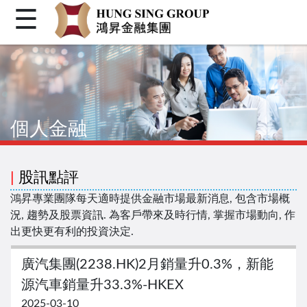
☰
首頁
關於我們
個人金融
個人金融
機構金融
企業融資
|
股訊點評
客戶登入
鴻昇專業團隊每天適時提供金融市場最新消息, 包含市場概
況, 趨勢及股票資訊. 為客戶帶來及時行情, 掌握市場動向, 作
繁體
出更快更有利的投資決定.
简体
廣汽集團(2238.HK)2月銷量升0.3%，新能
Facebook
源汽車銷量升33.3%-HKEX
2025-03-10