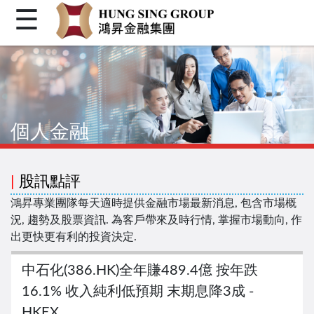
☰
首頁
關於我們
個人金融
個人金融
機構金融
企業融資
|
股訊點評
客戶登入
鴻昇專業團隊每天適時提供金融市場最新消息, 包含市場概
況, 趨勢及股票資訊. 為客戶帶來及時行情, 掌握市場動向, 作
繁體
出更快更有利的投資決定.
简体
中石化(386.HK)全年賺489.4億 按年跌
Facebook
16.1% 收入純利低預期 末期息降3成 -
HKEX