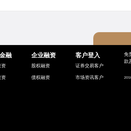
重要
免
金融
企业融资
客户登入
款
投资
股权融资
证券交易客户
有关恶劣天气
参考香港交易所于
投资
债权融资
市场资讯客户
2018
产品市场维持恶
咨询总结，
该措
「恶劣天气交
期）期间任何
出的八号或以
发出的「极端情