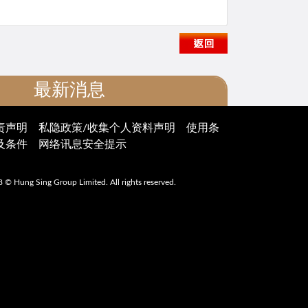
最新消息
通告
最新推广
责声明
私隐政策/收集个人资料声明
使用条
及条件
网络讯息安全提示
下维持交易的通知
 2024 年 6 月 18 日发布的香港证券及衍生
 © Hung Sing Group Limited. All rights reserved.
劣天气下交易的
施将于
2024
年
9
月
23
日开始实行
。
易日」是指在星期一至五（不包括香港公众假
一天发生恶劣天气情况，包括：香港天文台发
上台风信号或黑色暴雨警告，或香港特区政府
况」公告。