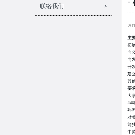
-
联络我们
>
20
主
拓
向
向
开
建
其
要
大
4
熟
对
能
中