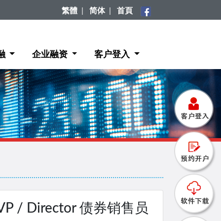
繁體
|
简体
|
首頁
融
企业融资
客户登入
e / VP / Director 债券销售员