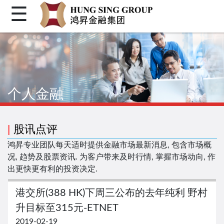
☰
首页
关于我们
个人金融
个人金融
机构金融
企业融资
|
股讯点评
客户登入
鸿昇专业团队每天适时提供金融市场最新消息, 包含市场概
况, 趋势及股票资讯. 为客户带来及时行情, 掌握市场动向, 作
繁体
出更快更有利的投资决定.
简体
港交所(388 HK)下周三公布的去年纯利 野村
Facebook
升目标至315元-ETNET
2019-02-19