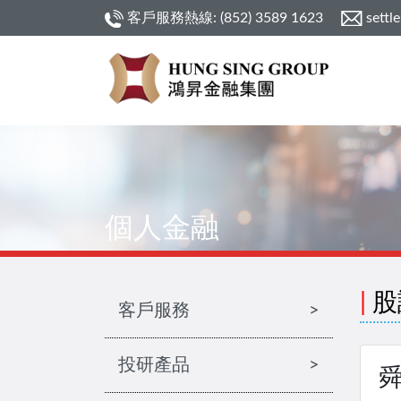
客戶服務熱線: (852) 3589 1623
settl
個人金融
|
股
客戶服務
>
投研產品
>
舜