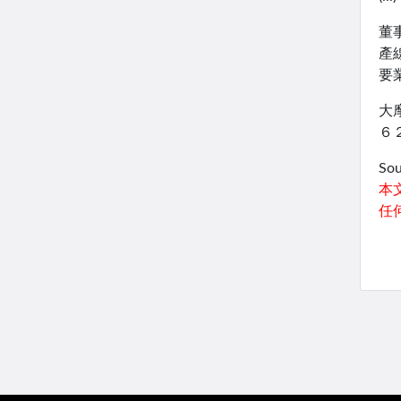
董
產
要
大
６
So
本
任