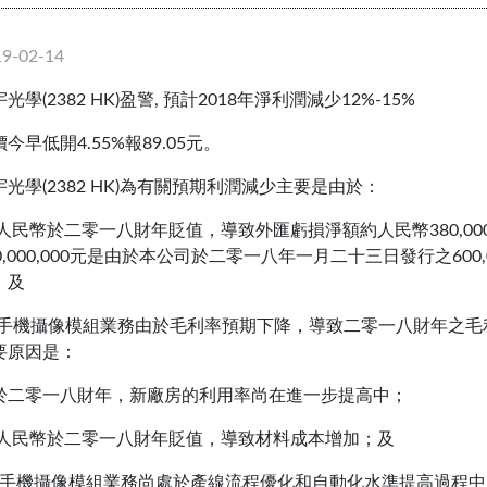
19-02-14
光學(2382 HK)盈警, 預計2018年淨利潤減少12%-15%
今早低開4.55%報89.05元。
宇光學(2382 HK)為有關預期利潤減少主要是由於：
a) 人民幣於二零一八財年貶值，導致外匯虧損淨額約人民幣380,0
80,000,000元是由於本公司於二零一八年一月二十三日發行之600
；及
b) 手機攝像模組業務由於毛利率預期下降，導致二零一八財年之
要原因是：
i) 於二零一八財年，新廠房的利用率尚在進一步提高中；
ii) 人民幣於二零一八財年貶值，導致材料成本增加；及
iii) 手機攝像模組業務尚處於產線流程優化和自動化水準提高過