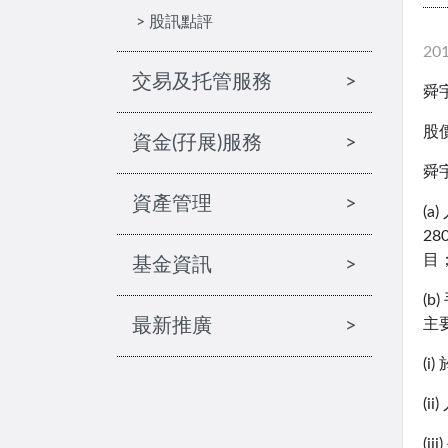
> 股訊點評
20
交易及托管服務
>
舜宇
股價
資金(孖展)服務
>
舜
資產管理
>
(
2
目
基金資訊
>
(
最新推廣
>
主
(
(
(