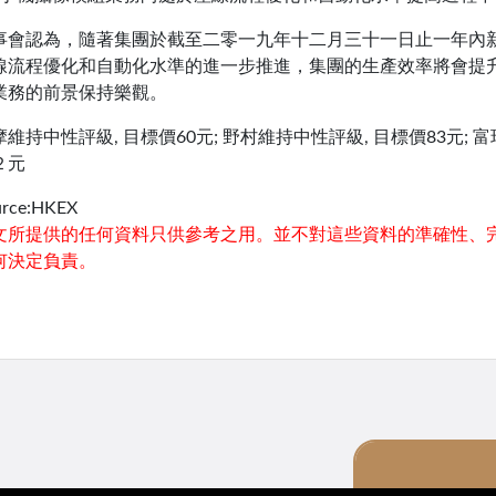
事會認為，隨著集團於截至二零一九年十二月三十一日止一年內
線流程優化和自動化水準的進一步推進，集團的生產效率將會提
業務的前景保持樂觀。
摩維持中性評級, 目標價60元; 野村維持中性評級, 目標價83元;
２元
urce:HKEX
文所提供的任何資料只供參考之用。並不對這些資料的準確性、完
何決定負責。